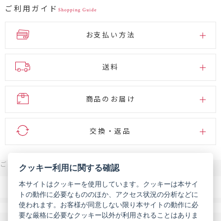
ご利用ガイド
Shopping Guide
お支払い方法
送料
商品のお届け
交換・返品
ご注文・お問い合わせはこちら
クッキー利用に関する確認
0120-007-444
本サイトはクッキーを使用しています。クッキーは本サイ
電話
トの動作に必要なもののほか、アクセス状況の分析などに
受付時間 9:00～18:00（年末年始などを除く）
使われます。お客様が同意しない限り本サイトの動作に必
メール
お問い合わせフォーム
要な厳格に必要なクッキー以外が利用されることはありま