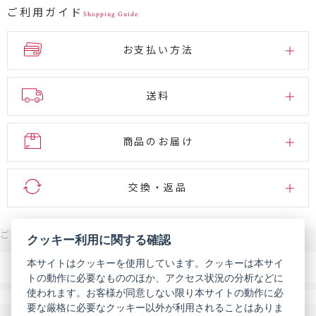
ご利用ガイド
Shopping Guide
お支払い方法
送料
商品のお届け
交換・返品
ご注文・お問い合わせはこちら
クッキー利用に関する確認
0120-007-444
本サイトはクッキーを使用しています。クッキーは本サイ
電話
トの動作に必要なもののほか、アクセス状況の分析などに
受付時間 9:00～18:00（年末年始などを除く）
使われます。お客様が同意しない限り本サイトの動作に必
メール
お問い合わせフォーム
要な厳格に必要なクッキー以外が利用されることはありま