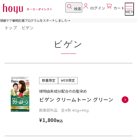
ログイン
カート
検索
MENU
頭皮ケア継続応援プログラムをスタートしました
→
トップ
ビゲン
ビゲン
数量限定
WEB限定
植物由来成分配合の白髪染め
ビゲン クリームトーン グリーン
医薬部外品 全4色 40g+40g
¥1,800
税込