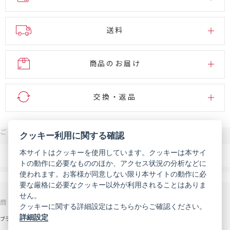
送料
商品のお届け
交換・返品
ご注文・お問い合わせはこちら
クッキー利用に関する確認
0120-007-444
本サイトはクッキーを使用しています。クッキーは本サイ
電話
トの動作に必要なもののほか、アクセス状況の分析などに
受付時間 9:00～18:00（年末年始などを除く）
使われます。お客様が同意しない限り本サイトの動作に必
メール
お問い合わせフォーム
要な厳格に必要なクッキー以外が利用されることはありま
せん。
商品を探す
サポート
クッキーに関する詳細設定はこちらからご確認ください。
詳細設定
ブランドから探す
お知らせ