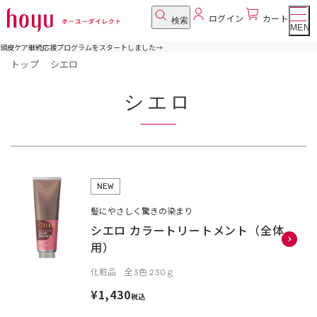
ログイン
カート
検索
MENU
頭皮ケア継続応援プログラムをスタートしました
→
トップ
シエロ
シエロ
NEW
髪にやさしく驚きの染まり
シエロ カラートリートメント（全体
用）
化粧品 全3色 230ｇ
¥1,430
税込