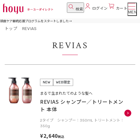
ログイン
カート
検索
MENU
頭皮ケア継続応援プログラムをスタートしました
→
トップ
REVIAS
REVIAS
NEW
WEB限定
まるで生まれたてのような髪へ
REVIAS シャンプー／トリートメン
ト 本体
2タイプ シャンプー：350ｍL トリートメント：
350g
¥2,640
税込