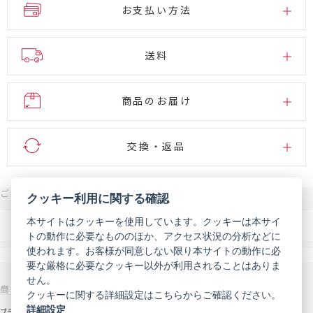
お支払い方法
送料
商品のお届け
交換・返品
ご注文・お問い合わせはこちら
クッキー利用に関する確認
0120-007-444
本サイトはクッキーを使用しています。クッキーは本サイ
電話
トの動作に必要なもののほか、アクセス状況の分析などに
受付時間 9:00～18:00（年末年始などを除く）
使われます。お客様が同意しない限り本サイトの動作に必
メール
お問い合わせフォーム
要な厳格に必要なクッキー以外が利用されることはありま
せん。
商品を探す
サポート
クッキーに関する詳細設定はこちらからご確認ください。
詳細設定
ブランドから探す
お知らせ