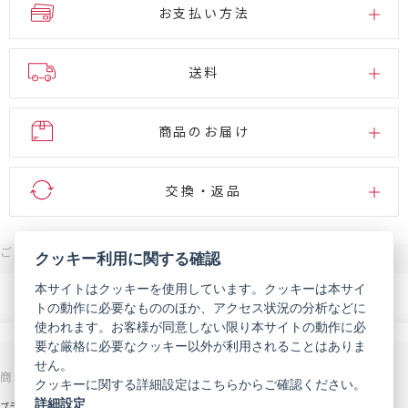
お支払い方法
送料
商品のお届け
交換・返品
ご注文・お問い合わせはこちら
クッキー利用に関する確認
0120-007-444
本サイトはクッキーを使用しています。クッキーは本サイ
電話
トの動作に必要なもののほか、アクセス状況の分析などに
受付時間 9:00～18:00（年末年始などを除く）
使われます。お客様が同意しない限り本サイトの動作に必
メール
お問い合わせフォーム
要な厳格に必要なクッキー以外が利用されることはありま
せん。
商品を探す
サポート
クッキーに関する詳細設定はこちらからご確認ください。
詳細設定
ブランドから探す
お知らせ