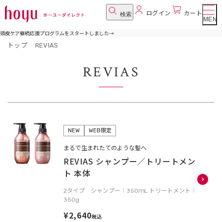
ログイン
カート
検索
MENU
頭皮ケア継続応援プログラムをスタートしました
→
トップ
REVIAS
REVIAS
NEW
WEB限定
まるで生まれたてのような髪へ
REVIAS シャンプー／トリートメン
ト 本体
2タイプ シャンプー：350ｍL トリートメント：
350g
¥2,640
税込