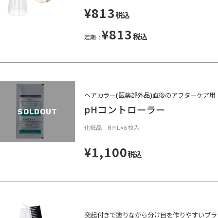
¥813
税込
¥813
税込
定期
ヘアカラー(医薬部外品)直後のアフターケア用
pHコントローラー
SOLDOUT
化粧品 8mL×6枚入
¥1,100
税込
突起付きで塗りながら分け目を作りやすいブラ