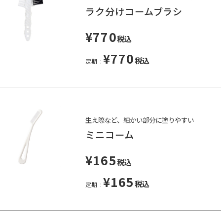
ラク分けコームブラシ
¥770
税込
¥770
税込
定期
生え際など、細かい部分に塗りやすい
ミニコーム
¥165
税込
¥165
税込
定期