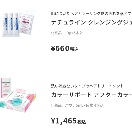
肌についたヘアカラーリング剤の汚れを落とす
ナチュライン クレンジングジ
化粧品 10g×3本入
¥660
税込
洗い流さないタイプのヘアトリートメント
カラーサポート アフターカラ
化粧品 パウチ5mL×16枚 小箱入
¥1,465
税込