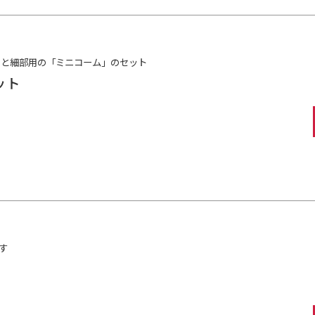
」と細部用の「ミニコーム」のセット
ット
す
）