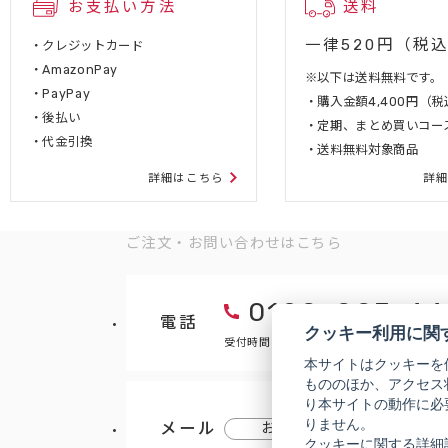
お支払い方法
送料
一律520円（税
・クレジットカード
・AmazonPay
※以下は送料無料です。
・PayPay
・購入金額4,400円（
・後払い
・定期、まとめ買いコー
・代金引換
・送料無料対象商品
詳細はこちら
詳
ご注文・お問い合わせはこちら
0120-007-44
電話
クッキー利用に関
受付時間 9:00～18:00（年末年始などを
本サイトはクッキーを
もののほか、アクセス
り本サイトの動作に必
りません。
メール
お問い合わせフォーム
クッキーに関する詳細