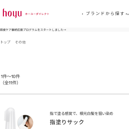
ブランドから探す
頭皮ケア継続応援プログラムをスタートしました
→
トップ
その他
1件～10件
（全11件）
指で塗る感覚で、根元白髪を狙い染め
指塗りサック