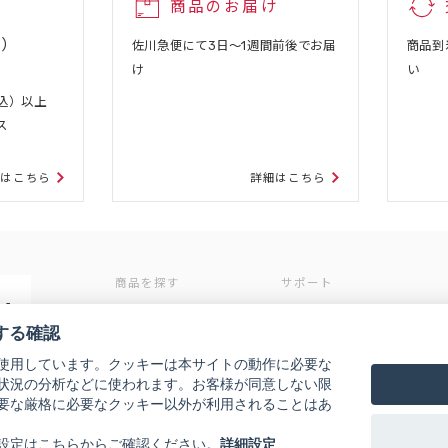
商品のお届け
込）
佐川急便にて3日～1週間前後でお届
商品到
け
い
税込）以上
ス
細はこちら
詳細はこちら
商品を探す
サポート
4
ブランドから探す
お知らせ
する確認
除く）
カテゴリから探す
初めての方へ
使用しています。クッキーは本サイトの動作に必要な
定期コース
条件から探す
状況の分析などに使われます。お客様が同意しない限
ご利用ガイド
要な厳格に必要なクッキー以外が利用されることはあ
よくあるご質問
設定はこちらからご確認ください。
詳細設定