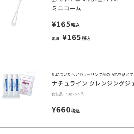
ミニコーム
¥165
税込
¥165
税込
定期
肌についたヘアカラーリング剤の汚れを落とす
ナチュライン クレンジングジ
化粧品 10g×3本入
¥660
税込