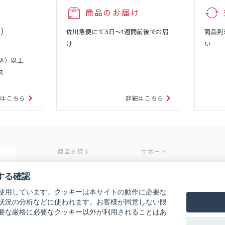
商品のお届け
込）
佐川急便にて3日～1週間前後でお届
商品到
け
い
税込）以上
ス
細はこちら
詳細はこちら
商品を探す
サポート
4
ブランドから探す
お知らせ
する確認
除く）
カテゴリから探す
初めての方へ
使用しています。クッキーは本サイトの動作に必要な
定期コース
条件から探す
状況の分析などに使われます。お客様が同意しない限
ご利用ガイド
要な厳格に必要なクッキー以外が利用されることはあ