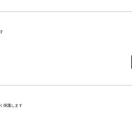
す
）
く保護します