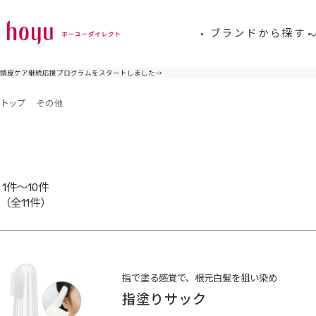
ブランドから探す
頭皮ケア継続応援プログラムをスタートしました
→
トップ
その他
1件～10件
（全11件）
指で塗る感覚で、根元白髪を狙い染め
指塗りサック