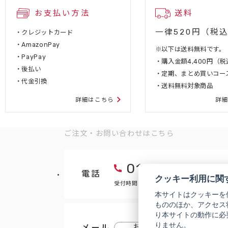
お支払い方法
送料
一律520円（税
・クレジットカード
・AmazonPay
※以下は送料無料です。
・PayPay
・購入金額4,400円（
・後払い
・定期、まとめ買いコー
・代金引換
・送料無料対象商品
詳細はこちら
詳
ご注文・お問い合わせはこちら
0120-007-44
電話
クッキー利用に関
受付時間 9:00～18:00（年末年始などを
本サイトはクッキーを
もののほか、アクセス
り本サイトの動作に必
りません。
メール
お問い合わせフォーム