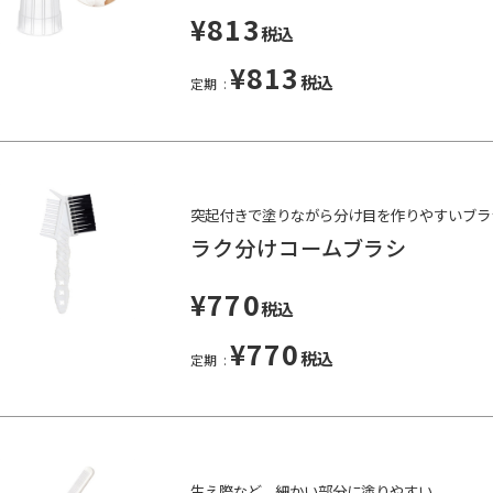
¥813
税込
¥813
税込
定期
突起付きで塗りながら分け目を作りやすいブラ
ラク分けコームブラシ
¥770
税込
¥770
税込
定期
生え際など、細かい部分に塗りやすい