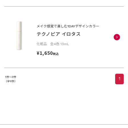
メイク感覚で楽しむ1DAYデザインカラー
テクノピア イロタス
化粧品 全4色 13mL
¥1,650
税込
1件～9件
1
（全9件）