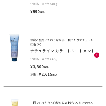
化粧品 全3色 140ｇ
¥990
税込
頭皮と髪をいたわりながら、 使うたびナチュラル
に色づく
ナチュライン カラートリートメント
化粧品 全3色 240g
¥3,300
税込
¥2,615
定期
税込
一回でしっかりと白髪を染め上げハリとツヤのあ