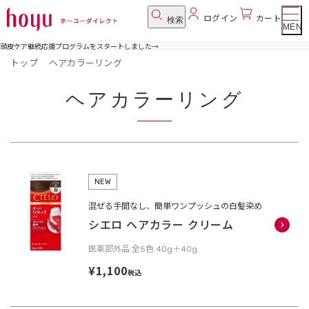
ログイン
カート
検索
MENU
頭皮ケア継続応援プログラムをスタートしました
→
トップ
ヘアカラーリング
ヘアカラーリング
NEW
混ぜる手間なし、簡単ワンプッシュの白髪染め
シエロ ヘアカラー クリーム
医薬部外品 全5色 40g＋40g
¥1,100
税込