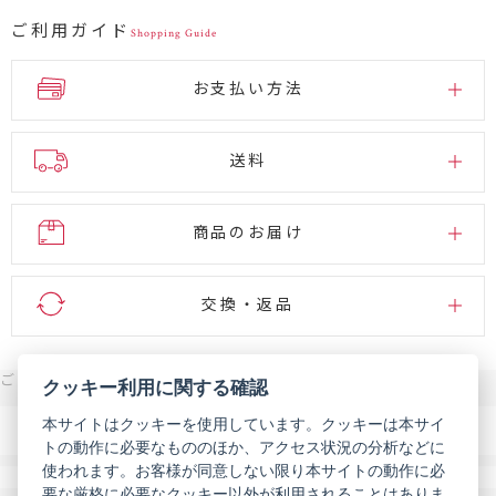
ご利用ガイド
Shopping Guide
お支払い方法
送料
商品のお届け
交換・返品
ご注文・お問い合わせはこちら
クッキー利用に関する確認
0120-007-444
本サイトはクッキーを使用しています。クッキーは本サイ
電話
トの動作に必要なもののほか、アクセス状況の分析などに
受付時間 9:00～18:00（年末年始などを除く）
使われます。お客様が同意しない限り本サイトの動作に必
メール
お問い合わせフォーム
要な厳格に必要なクッキー以外が利用されることはありま