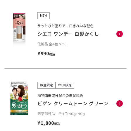
NEW
サッとひと塗りで一日きれいな髪色
シエロ ワンデー 白髪かくし
化粧品 全4色 9mL
¥990
税込
数量限定
WEB限定
植物由来成分配合の白髪染め
ビゲン クリームトーン グリーン
医薬部外品 全4色 40g+40g
¥1,800
税込