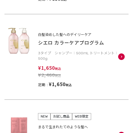
白髪染めした髪へのデイリーケア
シエロ カラーケアプログラム
3タイプ シャンプー：500ｍL トリートメント：
500g
¥1,650
税込
¥2,460
税込
¥1,650
定期
税込
NEW
お試し商品
WEB限定
まるで生まれたてのような髪へ