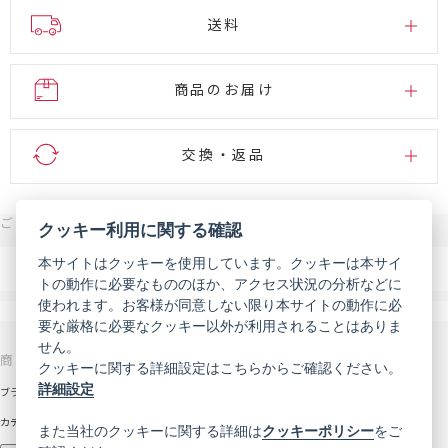
送料
商品のお届け
交換・返品
ご注文・お問い合わせはこちら
クッキー利用に関する確認
0120-007-444
本サイトはクッキーを使用しています。クッキーは本サイ
電話
トの動作に必要なもののほか、アクセス状況の分析などに
受付時間 9:00～18:00（年末年始などを除く）
使われます。お客様が同意しない限り本サイトの動作に必
メール
お問い合わせフォーム
要な厳格に必要なクッキー以外が利用されることはありま
せん。
商品を探す
サポート
クッキーに関する詳細設定はこちらからご確認ください。
詳細設定
ブランドから探す
お知らせ
カテゴリから探す
初めての方へ
また当社のクッキーに関する詳細は
クッキーポリシー
をご