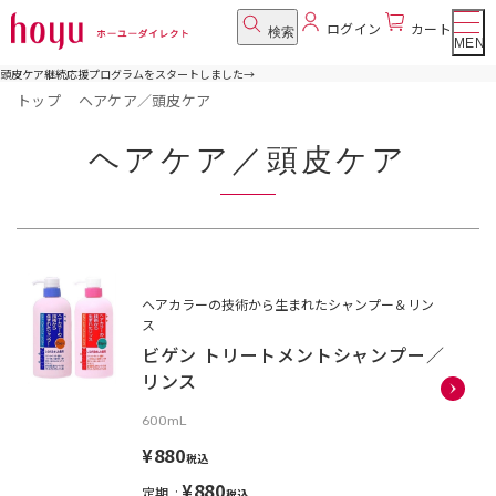
ログイン
カート
検索
MENU
頭皮ケア継続応援プログラムをスタートしました
→
トップ
ヘアケア／頭皮ケア
ヘアケア／頭皮ケア
ヘアカラーの技術から生まれたシャンプー＆リン
ス
ビゲン トリートメントシャンプー／
リンス
600mL
¥880
税込
¥880
定期
税込