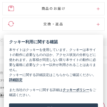
商品のお届け
交換・返品
ご注文・お問い合わせはこちら
クッキー利用に関する確認
0120-007-444
本サイトはクッキーを使用しています。クッキーは本サイ
電話
トの動作に必要なもののほか、アクセス状況の分析などに
受付時間 9:00～18:00（年末年始などを除く）
使われます。お客様が同意しない限り本サイトの動作に必
メール
お問い合わせフォーム
要な厳格に必要なクッキー以外が利用されることはありま
せん。
商品を探す
サポート
クッキーに関する詳細設定はこちらからご確認ください。
詳細設定
ブランドから探す
お知らせ
カテゴリから探す
初めての方へ
また当社のクッキーに関する詳細は
クッキーポリシー
をご
確認ください。
定期コース
条件から探す
ご利用ガイド