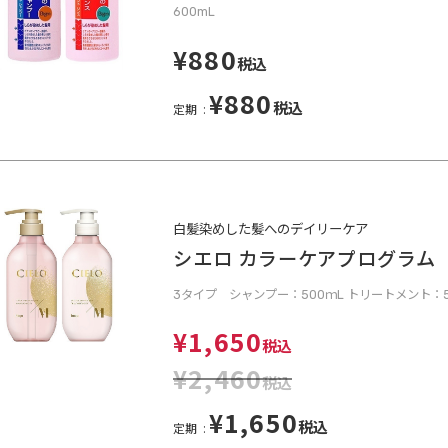
600mL
¥880
税込
¥880
税込
定期
白髪染めした髪へのデイリーケア
シエロ カラーケアプログラム
3タイプ シャンプー：500ｍL トリートメント：5
¥1,650
税込
¥2,460
税込
¥1,650
税込
定期