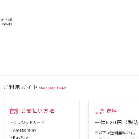
1件～5件
（全5件）
ご利用ガイド
Shopping Guide
お支払い方法
送料
一律520円（税
・クレジットカード
・AmazonPay
※以下は送料無料です。
・PayPay