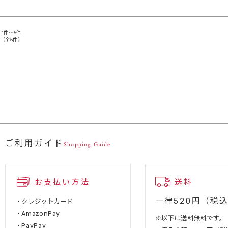
1件～5件
（全5件）
ご利用ガイド
Shopping Guide
お支払い方法
送料
一律520円（税
・クレジットカード
・AmazonPay
※以下は送料無料です。
・PayPay