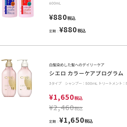
600mL
¥880
税込
¥880
税込
定期
白髪染めした髪へのデイリーケア
シエロ カラーケアプログラム
3タイプ シャンプー：500ｍL トリートメント：5
¥1,650
税込
¥2,460
税込
¥1,650
税込
定期