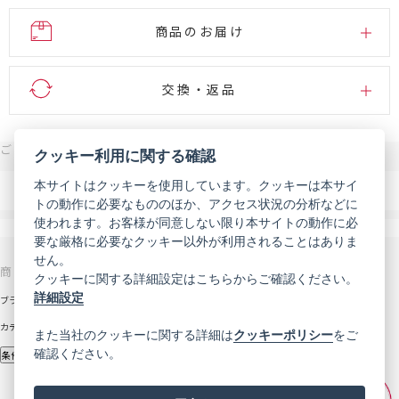
商品のお届け
交換・返品
ご注文・お問い合わせはこちら
クッキー利用に関する確認
0120-007-444
本サイトはクッキーを使用しています。クッキーは本サイ
電話
トの動作に必要なもののほか、アクセス状況の分析などに
受付時間 9:00～18:00（年末年始などを除く）
使われます。お客様が同意しない限り本サイトの動作に必
メール
お問い合わせフォーム
要な厳格に必要なクッキー以外が利用されることはありま
せん。
商品を探す
サポート
クッキーに関する詳細設定はこちらからご確認ください。
詳細設定
ブランドから探す
お知らせ
カテゴリから探す
初めての方へ
また当社のクッキーに関する詳細は
クッキーポリシー
をご
確認ください。
定期コース
条件から探す
ご利用ガイド