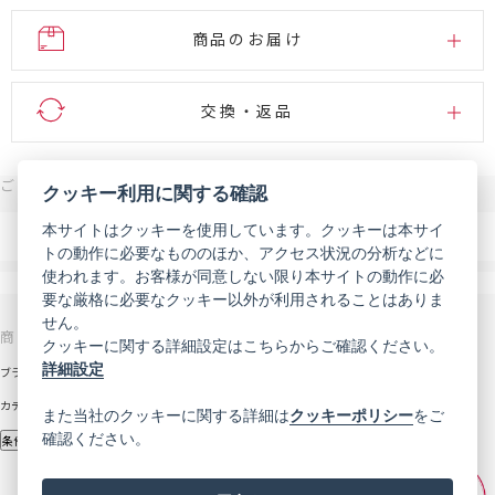
商品のお届け
交換・返品
ご注文・お問い合わせはこちら
クッキー利用に関する確認
0120-007-444
本サイトはクッキーを使用しています。クッキーは本サイ
電話
トの動作に必要なもののほか、アクセス状況の分析などに
受付時間 9:00～18:00（年末年始などを除く）
使われます。お客様が同意しない限り本サイトの動作に必
メール
お問い合わせフォーム
要な厳格に必要なクッキー以外が利用されることはありま
せん。
商品を探す
サポート
クッキーに関する詳細設定はこちらからご確認ください。
詳細設定
ブランドから探す
お知らせ
カテゴリから探す
初めての方へ
また当社のクッキーに関する詳細は
クッキーポリシー
をご
確認ください。
定期コース
条件から探す
ご利用ガイド