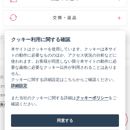
交換・返品
ご注文・お問い合わせはこちら
クッキー利用に関する確認
0120-007-444
本サイトはクッキーを使用しています。クッキーは本サイ
電話
トの動作に必要なもののほか、アクセス状況の分析などに
受付時間 9:00～18:00（年末年始などを除く）
使われます。お客様が同意しない限り本サイトの動作に必
メール
お問い合わせフォーム
要な厳格に必要なクッキー以外が利用されることはありま
せん。
商品を探す
サポート
クッキーに関する詳細設定はこちらからご確認ください。
詳細設定
ブランドから探す
お知らせ
カテゴリから探す
初めての方へ
また当社のクッキーに関する詳細は
クッキーポリシー
をご
確認ください。
定期コース
条件から探す
ご利用ガイド
同意する
よくあるご質問