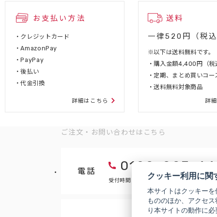
お支払い方法
送料
一律520円（税
・クレジットカード
・AmazonPay
※以下は送料無料です。
・PayPay
・購入金額4,400円（
・後払い
・定期、まとめ買いコー
・代金引換
・送料無料対象商品
詳細はこちら
詳
ご注文・お問い合わせはこちら
0120-007-44
電話
クッキー利用に関
受付時間 9:00～18:00（年末年始などを
本サイトはクッキーを
もののほか、アクセス
り本サイトの動作に必