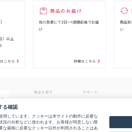
商品のお届け
込）
佐川急便にて3日～1週間前後でお届
商品到
け
い
税込）以上
ス
細はこちら
詳細はこちら
商品を探す
サポート
4
ブランドから探す
お知らせ
する確認
除く）
カテゴリから探す
初めての方へ
使用しています。クッキーは本サイトの動作に必要な
定期コース
条件から探す
状況の分析などに使われます。お客様が同意しない限
ご利用ガイド
要な厳格に必要なクッキー以外が利用されることはあ