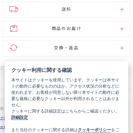
送料
商品のお届け
交換・返品
ご注文・お問い合わせはこちら
クッキー利用に関する確認
0120-007-444
本サイトはクッキーを使用しています。クッキーは本サイ
電話
トの動作に必要なもののほか、アクセス状況の分析などに
受付時間 9:00～18:00（年末年始などを除く）
使われます。お客様が同意しない限り本サイトの動作に必
メール
お問い合わせフォーム
要な厳格に必要なクッキー以外が利用されることはありま
せん。
商品を探す
サポート
クッキーに関する詳細設定はこちらからご確認ください。
詳細設定
ブランドから探す
お知らせ
カテゴリから探す
初めての方へ
また当社のクッキーに関する詳細は
クッキーポリシー
をご