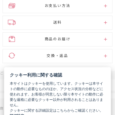
お支払い方法
送料
商品のお届け
交換・返品
ご注文・お問い合わせはこちら
クッキー利用に関する確認
0120-007-444
本サイトはクッキーを使用しています。クッキーは本サイ
電話
トの動作に必要なもののほか、アクセス状況の分析などに
受付時間 9:00～18:00（年末年始などを除く）
使われます。お客様が同意しない限り本サイトの動作に必
メール
お問い合わせフォーム
要な厳格に必要なクッキー以外が利用されることはありま
せん。
商品を探す
サポート
クッキーに関する詳細設定はこちらからご確認ください。