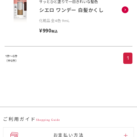
サッとひと塗りで一日きれいな髪色
シエロ ワンデー 白髪かくし
化粧品 全4色 9mL
¥990
税込
1件～5件
1
（全5件）
ご利用ガイド
Shopping Guide
お支払い方法