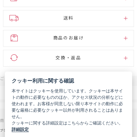
送料
商品のお届け
交換・返品
ご注文・お問い合わせはこちら
クッキー利用に関する確認
0120-007-444
本サイトはクッキーを使用しています。クッキーは本サイ
電話
トの動作に必要なもののほか、アクセス状況の分析などに
受付時間 9:00～18:00（年末年始などを除く）
使われます。お客様が同意しない限り本サイトの動作に必
メール
お問い合わせフォーム
要な厳格に必要なクッキー以外が利用されることはありま
せん。
商品を探す
サポート
クッキーに関する詳細設定はこちらからご確認ください。
詳細設定
ブランドから探す
お知らせ