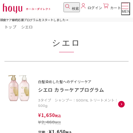
ログイン
カート
検索
MENU
頭皮ケア継続応援プログラムをスタートしました
→
トップ
シエロ
シエロ
白髪染めした髪へのデイリーケア
シエロ カラーケアプログラム
3タイプ シャンプー：500ｍL トリートメント：
500g
¥1,650
税込
¥2,460
税込
¥1,650
定期
税込