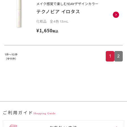
メイク感覚で楽しむ1DAYデザインカラー
テクノピア イロタス
化粧品 全4色 13mL
¥1,650
税込
1件～10件
1
2
（全11件）
ご利用ガイド
Shopping Guide