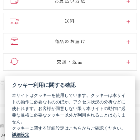
お支払い方法
送料
商品のお届け
交換・返品
ご注文・お問い合わせはこちら
クッキー利用に関する確認
0120-007-444
本サイトはクッキーを使用しています。クッキーは本サイ
電話
トの動作に必要なもののほか、アクセス状況の分析などに
受付時間 9:00～18:00（年末年始などを除く）
使われます。お客様が同意しない限り本サイトの動作に必
メール
お問い合わせフォーム
要な厳格に必要なクッキー以外が利用されることはありま
せん。
商品を探す
サポート
クッキーに関する詳細設定はこちらからご確認ください。
詳細設定
ブランドから探す
お知らせ